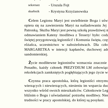
sekretarz
- Urszula Fojt
skarbnik
- Krystyna Krzyżanowska
Celem Legionu Maryi jest uwielbienie Boga i uświęcenie członków przez modlitwę i czynną pracę apostolską. Ruch
opiera się na zawierzeniu Maryi na naśladowaniu Jej p
Patronką. Służba Maryi jest pewną szkołą prawdziwej 
odmawianiem Kateny /modlitwa z Tessery/ było: codz
świętej przygotowują legioniści! i Komunia święta, cz
różańca, uczestnictwo w nabożeństwach. Dla cz
MARGARETKA w intencji kapłanów, duchowej adop
sandomierskiej.
Życie modlitewne legionistów wzmacnia znacznie osobista lektura duchowa Pisma świętego oraz żywotów świętych.
Ponadto, każdy członek PREZYDIUM LM zobowiązany 
rekolekcjach zamkniętych pogłębiających jego życie w
Czynna praca apostolska, którą legioniści otrzymują na cotygodniowych zebraniach, polega na docieraniu do ludzi
wierzących i niewierzących, niesieniu im wsparcia du
wszystko wśród swoich mieszkańców. Członkowie Legio
bliźnim o Bogu i uświadamiać potrzebę modlitwy. Ni
trudności w pracy apostolskiej, do której są posyłani.